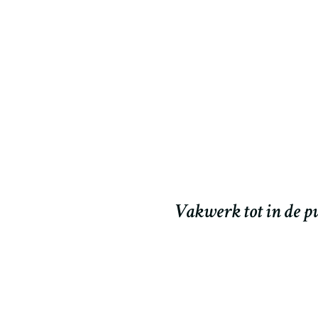
een probleem, altijd
Wij zijn zeer tevred
Ook het maken 