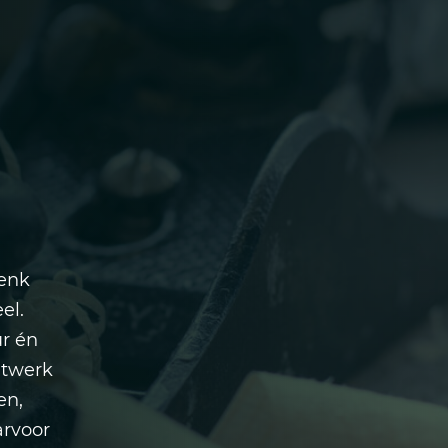
Denk
el.
ur én
atwerk
en,
arvoor