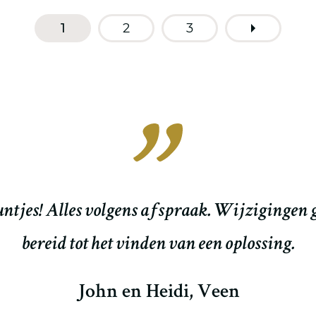
1
2
3
en over het werk dat Otto Schop heeft geleve
van afspraken, verstrekken van info e.d. was
Anja, Moerkapelle