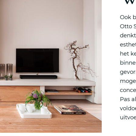
Ook b
Otto 
denkt
esthet
het k
binne
gevor
mogel
conce
Pas a
voldo
uitvoe