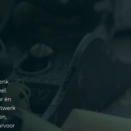
Denk
el.
ur én
atwerk
en,
arvoor