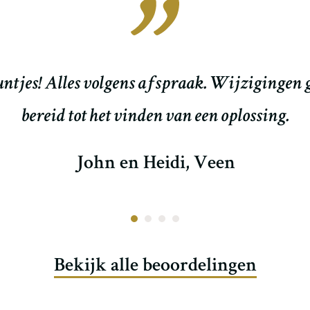
en over het werk dat Otto Schop heeft geleve
van afspraken, verstrekken van info e.d. was
Anja, Moerkapelle
Bekijk alle beoordelingen