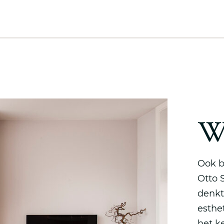
W
Ook b
Otto 
denkt
esthet
het k