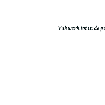
een probleem, altijd
Wij zijn zeer tevred
Ook het maken 