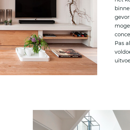
binne
gevor
mogel
conce
Pas a
voldo
uitvoe