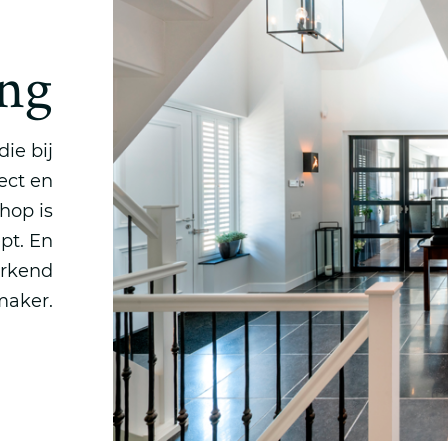
ng
ie bij
ect en
hop is
pt. En
Erkend
aker.