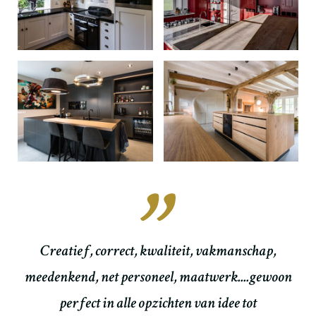
n
Creatief, correct, kwaliteit, vakmanschap,
O
meedenkend, net personeel, maatwerk....gewoon
re
perfect in alle opzichten van idee tot
m